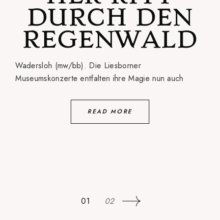
DURCH DEN
REGENWALD
Wadersloh (mw/bb). Die Liesborner
Museumskonzerte entfalten ihre Magie nun auch
READ MORE
SEITENNUMME
01
02