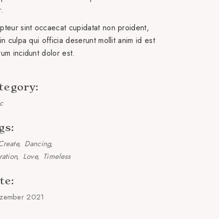
r.
pteur sint occaecat cupidatat non proident,
in culpa qui officia deserunt mollit anim id est
rum incidunt dolor est.
tegory:
c
gs:
Create
Dancing
ration
Love
Timeless
te:
zember 2021