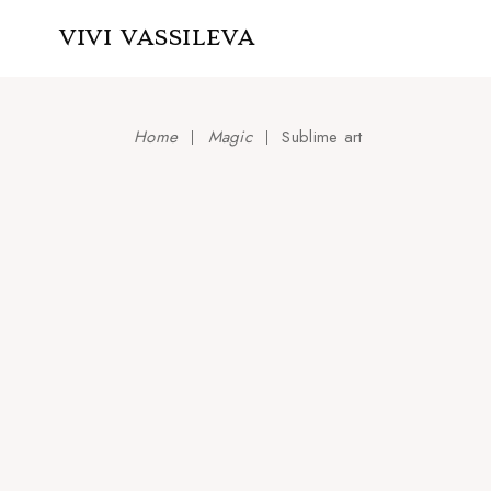
Skip
to
VIVI VASSILEVA
the
content
Home
Magic
Sublime art