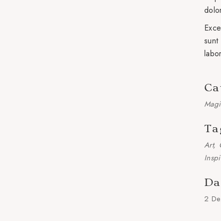
dolo
Exce
sunt 
labo
Ca
Magi
Ta
Art
Inspi
Da
2 De