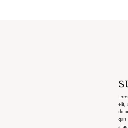
S
Lore
elit
dolo
quis 
aliq