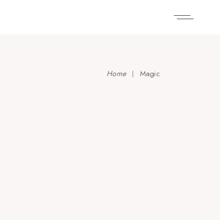
Home
Magic
Luminous
Magic
Sublime art
Magic
Art and fun