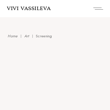
Skip
to
VIVI VASSILEVA
the
content
Home
Art
Screening