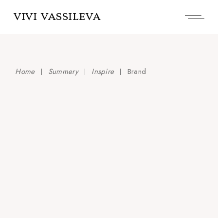
Skip
to
VIVI VASSILEVA
the
content
Home
Summery
Inspire
Brand