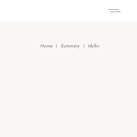
Home
Summery
Idyllic
Euphoria & Create
Aurora
Idyllic
Peace