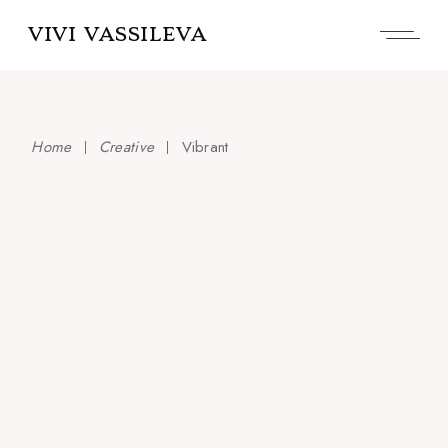
Skip
to
VIVI VASSILEVA
the
content
Home
Creative
Vibrant