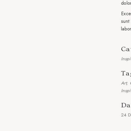
dolo
Exce
sunt 
labo
Ca
Inspi
Ta
Art
Inspi
Da
24 D