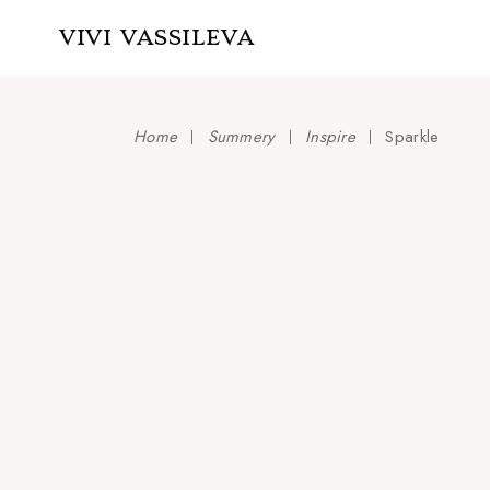
Skip
to
VIVI VASSILEVA
the
content
Home
Summery
Inspire
Sparkle