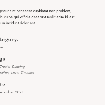
r.
pteur sint occaecat cupidatat non proident,
in culpa qui officia deserunt mollit anim id est
rum incidunt dolor est.
tegory:
re
gs:
Create
Dancing
ration
Love
Timeless
te:
ezember 2021