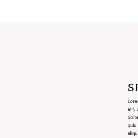
S
Lore
elit
dolo
quis 
aliq