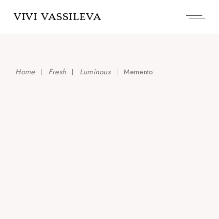
Skip
to
VIVI VASSILEVA
the
content
Home
Fresh
Luminous
Memento