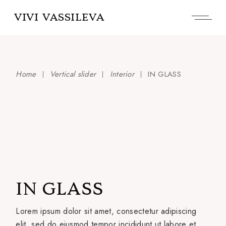
Skip
to
VIVI VASSILEVA
the
content
Home
Vertical slider
Interior
IN GLASS
IN GLASS
Lorem ipsum dolor sit amet, consectetur adipiscing
elit, sed do eiusmod tempor incididunt ut labore et