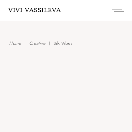
Skip
to
VIVI VASSILEVA
the
content
Home
Creative
Silk Vibes