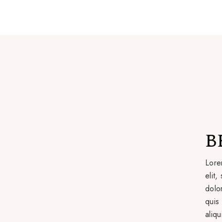
B
Lore
elit
dolo
quis 
aliq