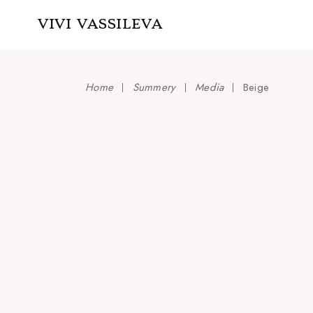
Skip
to
VIVI VASSILEVA
the
content
Home
Summery
Media
Beige