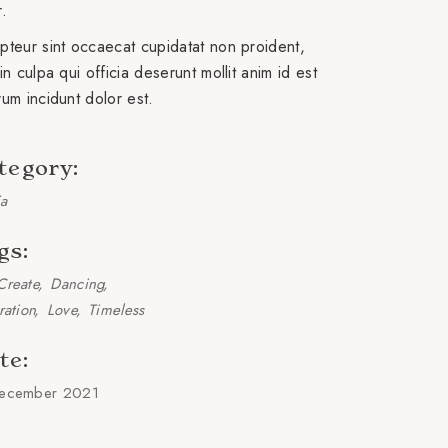
r.
pteur sint occaecat cupidatat non proident,
in culpa qui officia deserunt mollit anim id est
rum incidunt dolor est.
tegory:
a
gs:
Create
Dancing
ration
Love
Timeless
te:
ecember 2021