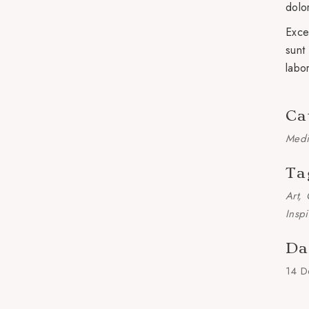
dolo
Exce
sunt 
labo
Ca
Medi
Ta
Art
Inspi
Da
14 D