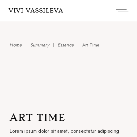
Skip
to
VIVI VASSILEVA
the
content
Home
Summery
Essence
Art Time
ART TIME
Lorem ipsum dolor sit amet, consectetur adipiscing